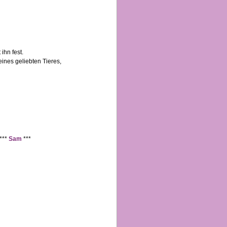
ihn fest.
ines geliebten Tieres,
***
Sam
***