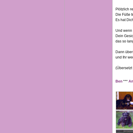
Plötzlich 
Die Füße t
Es hat Dic
Und wenn D
Dein Gesic
das so la
Dann über
und Ihr wer
(Übersetzt
Ben
***
An