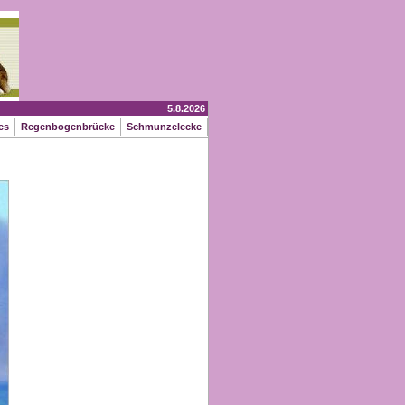
5.8.2026
tes
Regenbogenbrücke
Schmunzelecke