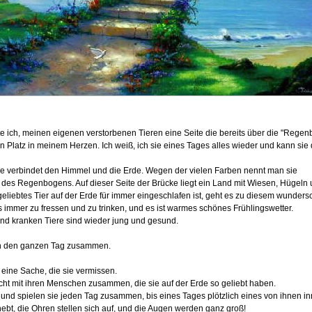
e ich, meinen eigenen verstorbenen Tieren eine Seite die bereits über die "Reg
n Platz in meinem Herzen. Ich weiß, ich sie eines Tages alles wieder und kann sie
e verbindet den Himmel und die Erde. Wegen der vielen Farben nennt man sie
 des Regenbogens. Auf dieser Seite der Brücke liegt ein Land mit Wiesen, Hügeln
eliebtes Tier auf der Erde für immer eingeschlafen ist, geht es zu diesem wunders
es immer zu fressen und zu trinken, und es ist warmes schönes Frühlingswetter.
und kranken Tiere sind wieder jung und gesund.
en den ganzen Tag zusammen.
r eine Sache, die sie vermissen.
icht mit ihren Menschen zusammen, die sie auf der Erde so geliebt haben.
und spielen sie jeden Tag zusammen, bis eines Tages plötzlich eines von ihnen inn
ebt, die Ohren stellen sich auf, und die Augen werden ganz groß!