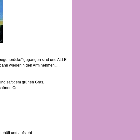
enbogenbrücke" gegangen sind und ALLE
 dann wieder in den Arm nehmen.....
 und saftigem grünen Gras.
chönen Ort.
ehält und aufsieht.