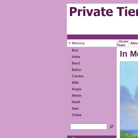
Unser
Memory
Aktu
Team
Ben
In 
Anka
Ben2
Balou
Cendra
Willi
Angie
Merlin
Heidi
Sam
Chiba