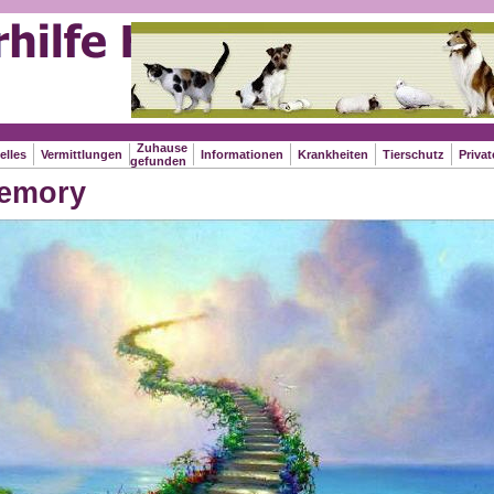
Zuhause
elles
Vermittlungen
Informationen
Krankheiten
Tierschutz
Priva
gefunden
Memory