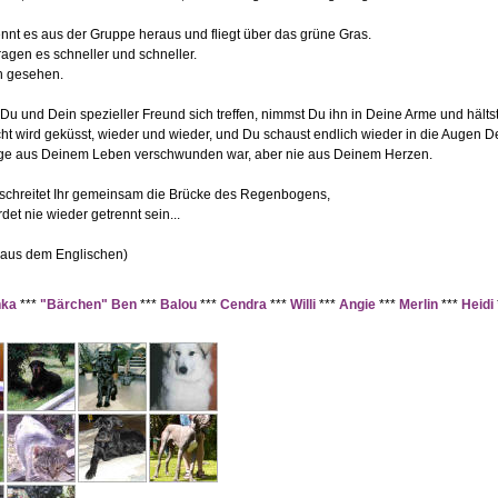
rennt es aus der Gruppe heraus und fliegt über das grüne Gras.
ragen es schneller und schneller.
h gesehen.
u und Dein spezieller Freund sich treffen, nimmst Du ihn in Deine Arme und hältst 
ht wird geküsst, wieder und wieder, und Du schaust endlich wieder in die Augen De
nge aus Deinem Leben verschwunden war, aber nie aus Deinem Herzen.
schreitet Ihr gemeinsam die Brücke des Regenbogens,
det nie wieder getrennt sein...
 aus dem Englischen)
ka
***
"Bärchen" Ben
***
Balou
***
Cendra
***
Willi
***
Angie
***
Merlin
***
Heidi