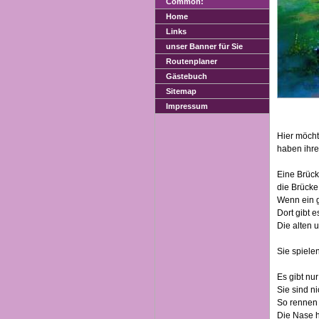
Common:
Home
Links
unser Banner für Sie
Routenplaner
Gästebuch
Sitemap
Impressum
Hier möcht
haben ihre
Eine Brück
die Brücke
Wenn ein g
Dort gibt 
Die alten 
Sie spiel
Es gibt nu
Sie sind n
So rennen 
Die Nase h