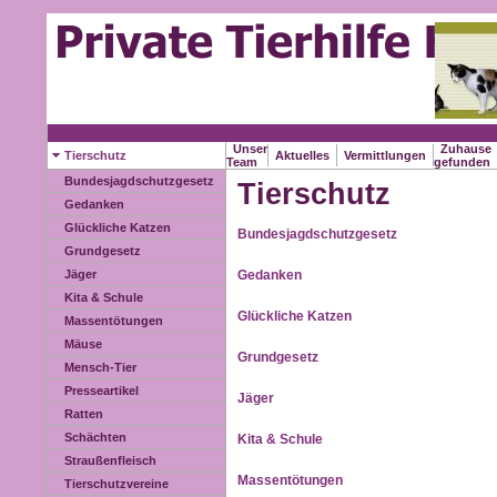
Unser
Zuhause
Tierschutz
Aktuelles
Vermittlungen
Team
gefunden
Bundesjagdschutzgesetz
Tierschutz
Gedanken
Glückliche Katzen
Bundesjagdschutzgesetz
Grundgesetz
Gedanken
Jäger
Kita & Schule
Glückliche Katzen
Massentötungen
Mäuse
Grundgesetz
Mensch-Tier
Presseartikel
Jäger
Ratten
Schächten
Kita & Schule
Straußenfleisch
Massentötungen
Tierschutzvereine