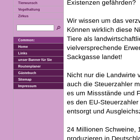
Existenzen gefährden?
Tierwunsch
Vogelhaltung
Zirkus
Wir wissen um das verzw
Können wirklich diese Ni
Tiere als landwirtschaftl
Common:
vielversprechende Erwerb
Home
Links
Sackgasse landet!
unser Banner für Sie
Routenplaner
Gästebuch
Nicht nur die Landwirte ve
Sitemap
auch die Steuerzahler m
Impressum
es um Missstände und Fe
es den EU-Steuerzahler 
entsorgt und Ausgleichs
24 Millionen Schweine, 
produzieren in Deutschl