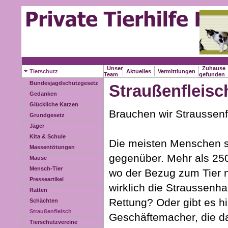
Unser
Zuhause
Tierschutz
Aktuelles
Vermittlungen
Team
gefunden
Bundesjagdschutzgesetz
Straußenfleisc
Gedanken
Glückliche Katzen
Brauchen wir Straussenf
Grundgesetz
Jäger
Kita & Schule
Die meisten Menschen s
Massentötungen
gegenüber. Mehr als 250
Mäuse
Mensch-Tier
wo der Bezug zum Tier no
Presseartikel
wirklich die Straussenh
Ratten
Rettung? Oder gibt es hi
Schächten
Straußenfleisch
Geschäftemacher, die da
Tierschutzvereine