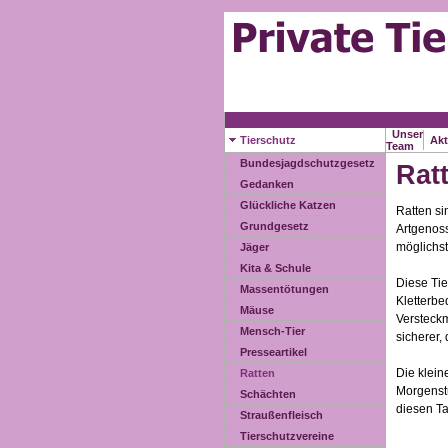
Unser
Tierschutz
Akt
Team
Bundesjagdschutzgesetz
Rat
Gedanken
Glückliche Katzen
Ratten si
Grundgesetz
Artgenos
möglichst
Jäger
Kita & Schule
Diese Tie
Massentötungen
Kletterbe
Mäuse
Versteckm
Mensch-Tier
sicherer
Presseartikel
Die klein
Ratten
Morgenstu
Schächten
diesen Ta
Straußenfleisch
Tierschutzvereine