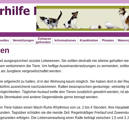
Zuhause
uelles
Vermittlungen
Informationen
Krankheiten
Privates
Memor
gefunden
ten
nd ausgesprochen soziale Lebewesen. Sie sollten deshalb nie alleine gehalten w
sen verkümmern die Tiere. Um heftige Auseinandersetzungen zu vermeiden, sollt
 als Jungtiere vergesellschaftet werden.
re artgerecht zu halten, st in der Wohnung kaum möglich. Sie haben dort in der Re
dürfnis ausreichend nachzukommen. Ratten beanspruchen geräumige, vielseitig struk
öglichkeiten. Täglicher Auslauf sollte den Tieren zusätzlich gewährt werden, ist ab
, da Stromkabel und andere Gegenstände gerne benagt werden.
en Tiere haben einen Wach-Ruhe-Rhythmus von ca. 2 bis 4 Stunden. Ihre Hauptakt
nden. Tagsüber schlafen sie die meiste Zeit. Regelmäßiger Freilauf und Zuwendun
geszeiten erfolgen. Die Lebenserwartung einer Ratte beträgt zwischen 1,5 und 3 