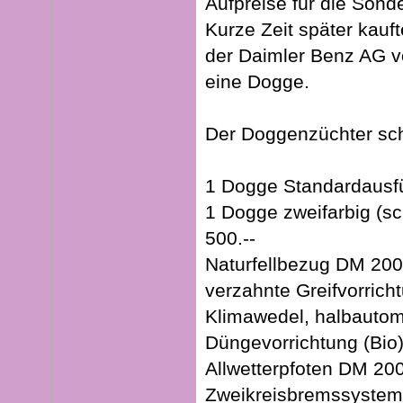
Aufpreise für die Sond
Kurze Zeit später kauft
der Daimler Benz AG 
eine Dogge.
Der Doggenzüchter sch
1 Dogge Standardausfü
1 Dogge zweifarbig (s
500.--
Naturfellbezug DM 200.
verzahnte Greifvorrich
Klimawedel, halbautom
Düngevorrichtung (Bio
Allwetterpfoten DM 200
Zweikreisbremssystem 