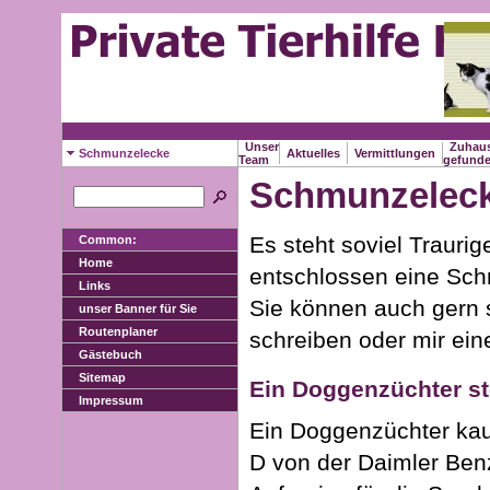
Unser
Zuhau
Schmunzelecke
Aktuelles
Vermittlungen
Team
gefund
Schmunzelec
Es steht soviel Trauri
Common:
Home
entschlossen eine Sc
Links
Sie können auch gern 
unser Banner für Sie
Routenplaner
schreiben oder mir ein
Gästebuch
Sitemap
Ein Doggenzüchter st
Impressum
Ein Doggenzüchter kau
D von der Daimler Benz