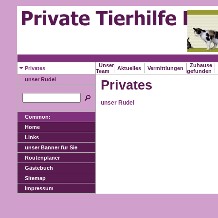
Unser
Zuhause
Privates
Aktuelles
Vermittlungen
Team
gefunden
unser Rudel
Privates
unser Rudel
Common:
Home
Links
unser Banner für Sie
Routenplaner
Gästebuch
Sitemap
Impressum