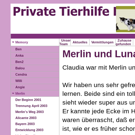
Unser
Zuhause
Memory
Aktuelles
Vermittlungen
Team
gefunden
Ben
Merlin und Lun
Anka
Ben2
Claudia war mit Merlin u
Balou
Cendra
Willi
Wir haben uns sehr gefr
Angie
lernen. Beide sind ein to
Merlin
Der Beginn 2001
sieht wieder super aus un
Trennung April 2003
Er kannte jede Ecke im H
Merlin's Weg 2003
Alicante 2003
waren überrascht, daß er
Bayern 2003
ist, wie er es früher scho
Entwicklung 2003