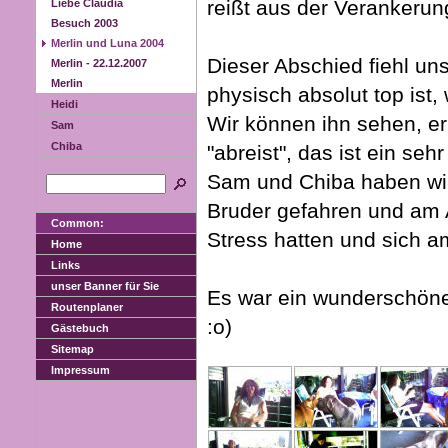
reißt aus der Verankerun
Liebe Claudia
Besuch 2003
Merlin und Luna 2004
Dieser Abschied fiehl un
Merlin - 22.12.2007
Merlin
physisch absolut top ist,
Heidi
Wir können ihn sehen, er 
Sam
Chiba
"abreist", das ist ein se
Sam und Chiba haben wir
Bruder gefahren und am A
Common:
Stress hatten und sich a
Home
Links
unser Banner für Sie
Es war ein wunderschöne
Routenplaner
:o)
Gästebuch
Sitemap
Impressum