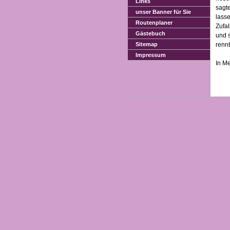
Links
sagte
unser Banner für Sie
lasse
Routenplaner
Zufa
Gästebuch
und s
rennt.
Sitemap
Impressum
In M