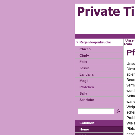
Unser
Regenbogenbrücke
Team
Chicco
P
Cindy
Felix
Unser
Jessie
Dies
spiel
Landana
Bear
Mogli
vermi
Pfötchen
wurd
Sally
Sein
Schröder
war e
Welp
schei
Prob
Wie e
Common:
Pfötc
Home
riese