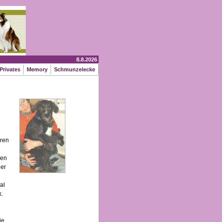
8.8.2026
rivates
Memory
Schmunzelecke
oren
len
ger
al
k.
ie