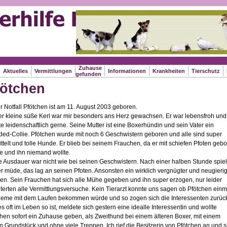
Zuhause
Aktuelles
Vermittlungen
Informationen
Krankheiten
Tierschutz
P
gefunden
fötchen
 Notfall Pfötchen ist am 11. August 2003 geboren.
er kleine süße Kerl war mir besonders ans Herz gewachsen. Er war lebensfroh und
te leidenschaftlich gerne. Seine Mutter ist eine Boxerhündin und sein Vater ein
ded-Collie. Pfötchen wurde mit noch 6 Geschwistern geboren und alle sind super
ttelt und tolle Hunde. Er blieb bei seinem Frauchen, da er mit schiefen Pfoten geb
e und ihn niemand wollte.
e Ausdauer war nicht wie bei seinen Geschwistern. Nach einer halben Stunde spie
r müde, das lag an seinen Pfoten. Ansonsten ein wirklich vergnügter und neugieri
en. Sein Frauchen hat sich alle Mühe gegeben und ihn super erzogen, nur leider
terten alle Vermittlungsversuche. Kein Tierarzt konnte uns sagen ob Pfötchen einm
leme mit dem Laufen bekommen würde und so zogen sich die Interessenten zurüc
s oft im Leben so ist, meldete sich gestern eine idealle Interessentin und wollte
hen sofort ein Zuhause geben, als Zweithund bei einem älteren Boxer, mit einem
n Grundstück und ohne viele Treppen. Ich rief die Besitzerin von Pfötchen an und s