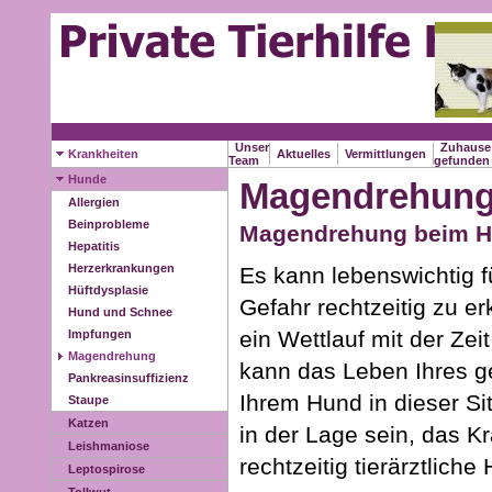
Unser
Zuhause
Krankheiten
Aktuelles
Vermittlungen
Team
gefunde
Hunde
Magendrehun
Allergien
Beinprobleme
Magendrehung beim 
Hepatitis
Herzerkrankungen
Es kann lebenswichtig f
Hüftdysplasie
Gefahr rechtzeitig zu 
Hund und Schnee
ein Wettlauf mit der Ze
Impfungen
Magendrehung
kann das Leben Ihres g
Pankreasinsuffizienz
Ihrem Hund in dieser Si
Staupe
Katzen
in der Lage sein, das K
Leishmaniose
rechtzeitig tierärztliche 
Leptospirose