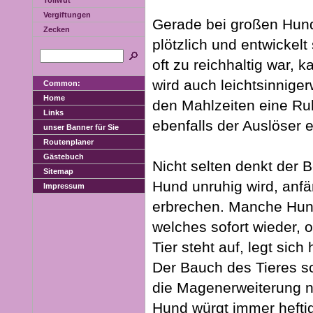
Tollwut
Vergiftungen
Gerade bei großen Hun
Zecken
plötzlich und entwickelt
oft zu reichhaltig war,
wird auch leichtsinnige
Common:
Home
den Mahlzeiten eine Ru
Links
ebenfalls der Auslöser 
unser Banner für Sie
Routenplaner
Gästebuch
Nicht selten denkt der 
Sitemap
Hund unruhig wird, anfä
Impressum
erbrechen. Manche Hund
welches sofort wieder, 
Tier steht auf, legt si
Der Bauch des Tieres s
die Magenerweiterung n
Hund würgt immer heftig