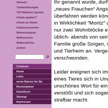
Ihr genannt wurde, durft
Silvester
Tierbestattungen
„neues Frauchen“ Angst 
TSV Mafiöses System
überfahren werden könn
Urlaub geplant?
in Wirklichkeit "Moritz"
Urlaub im Süden
Urlaubssouvenirs
nur zwei Wohnblöcke en
Weihenstephan
üblich- abends von se
Weihnachten
Familie große Sorgen, s
Wellensittiche
Zecken
und Tierheim an. Vergeb
verschwunden.
Common:
Leider ereignen sich im
Home
Links
eines Tieres sich in U
unser Banner für Sie
unschönes Wort für ein 
Routenplaner
verstößt und sich soga
Gästebuch
Sitemap
strafbar macht.
Impressum