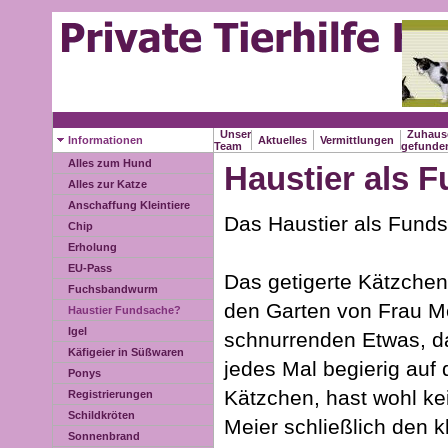
Unser
Zuhaus
Informationen
Aktuelles
Vermittlungen
Team
gefund
Alles zum Hund
Haustier als 
Alles zur Katze
Anschaffung Kleintiere
Das Haustier als Fund
Chip
Erholung
EU-Pass
Das getigerte Kätzchen
Fuchsbandwurm
den Garten von Frau Me
Haustier Fundsache?
Igel
schnurrenden Etwas, da
Käfigeier in Süßwaren
jedes Mal begierig auf
Ponys
Kätzchen, hast wohl k
Registrierungen
Schildkröten
Meier schließlich den kl
Sonnenbrand